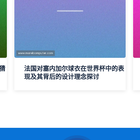
猜
法国对塞内加尔球衣在世界杯中的表
现及其背后的设计理念探讨