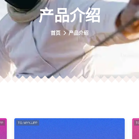
产品介绍
首页
产品介绍