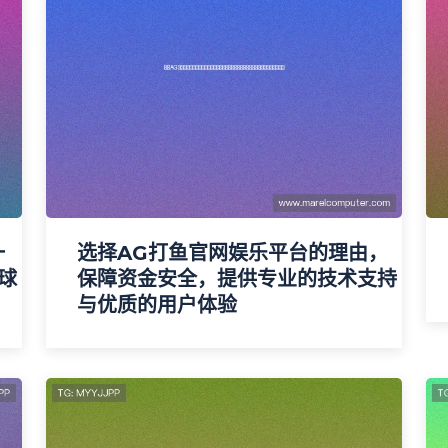
一
选择AG打鱼官网娱乐平台的理由，
球
保障资金安全，提供专业的技术支持
与优质的用户体验