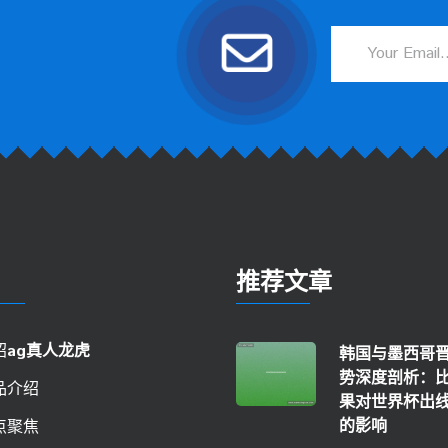
推荐文章
绍
ag真人龙虎
韩国与墨西哥
势深度剖析：
品介绍
果对世界杯出
点聚焦
的影响