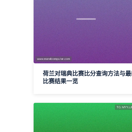
荷兰对瑞典比赛比分查询方法与最
比赛结果一览