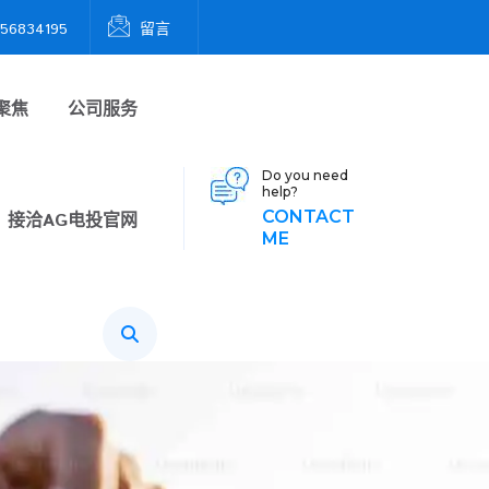
6834195
留言
聚焦
公司服务
Do you need
help?
CONTACT
接洽
AG电投官网
ME