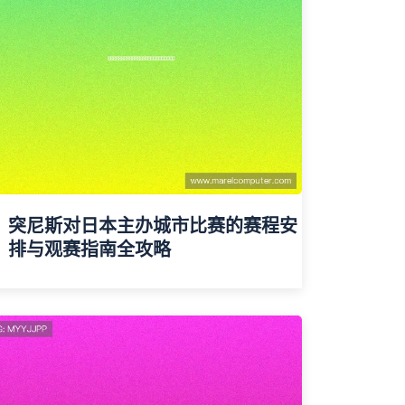
突尼斯对日本主办城市比赛的赛程安
排与观赛指南全攻略