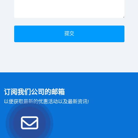
提交
订阅我们公司的邮箱
以便获取最新的优惠活动以及最新资讯!