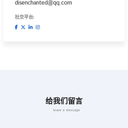
disenchanted@qq.com
社交平台:
给我们留言
leave a message