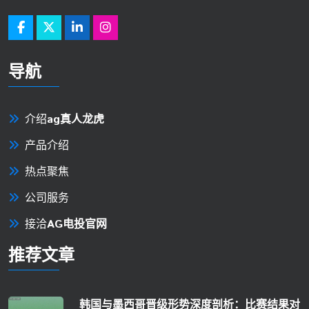
导航
介绍
ag真人龙虎
产品介绍
热点聚焦
公司服务
接洽
AG电投官网
推荐文章
韩国与墨西哥晋级形势深度剖析：比赛结果对