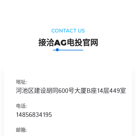
CONTACT US
接洽
AG电投官网
地址:
河池区建设胡同600号大厦B座14层449室
电话:
14856834195
邮箱: